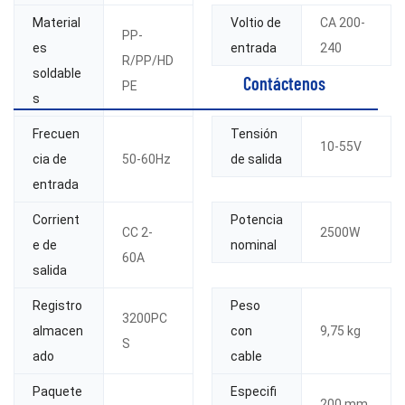
Material
Voltio de
CA 200-
PP-
es
entrada
240
R/PP/HD
soldable
Contáctenos
PE
s
Frecuen
Tensión
10-55V
cia de
50-60Hz
de salida
entrada
Corrient
Potencia
CC 2-
2500W
e de
nominal
60A
salida
Registro
Peso
3200PC
almacen
con
9,75 kg
S
ado
cable
Paquete
Especifi
200 mm