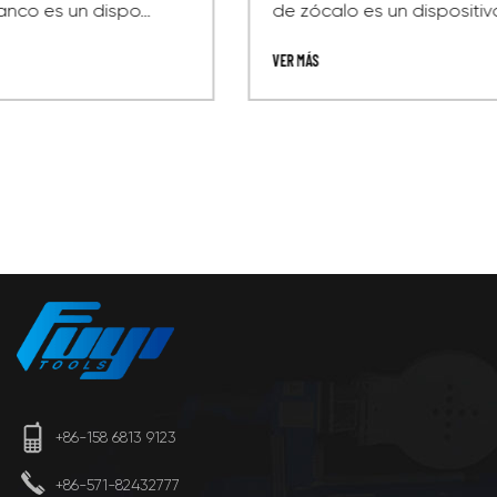
de zócalo es un dispositivo de calenta...
VER MÁS
+86-158 6813 9123
+86-571-82432777