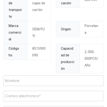
de
cajas de
cación
transpor
cartón
te
Marca
Porcelan
OEM/FU
Origen
comerci
a
YI
al
Código
8515900
Capacid
2, 000,
hs
090
ad de
000PCS/
producci
Año
ón